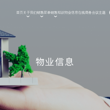
首页
关于我们
销售菜单
销售知识
物业信息
在线商务会议
主题
问候
出售土地
中介和购买之间的区别是什么？
公司简介
房屋销售
出售成本
出售公寓和商店
继承财产的处理
出售空置房屋
物业信息