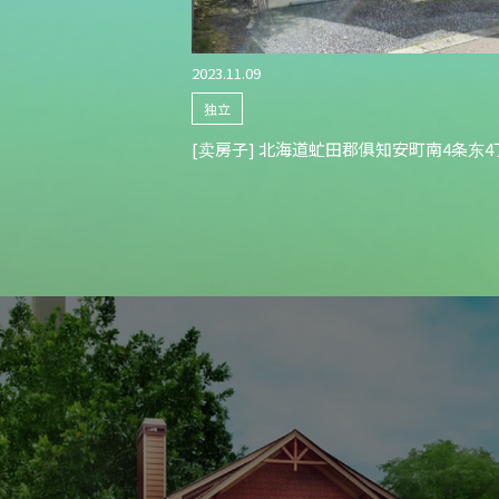
出售土地
2023.11.09
房屋销售
独立
出售公寓和商店
[卖房子] 北海道虻田郡俱知安町南4条东4
出售空置房屋
物业信息
公司简介
出售成本
中介和购买之间的区别是什么？
继承财产的处理
主题
问候
在线商务会议介绍