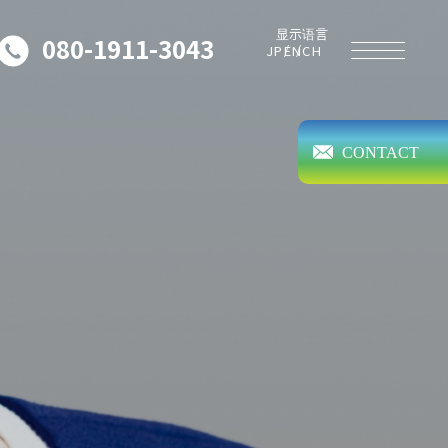
080-1911-3043
JP
EN
CH